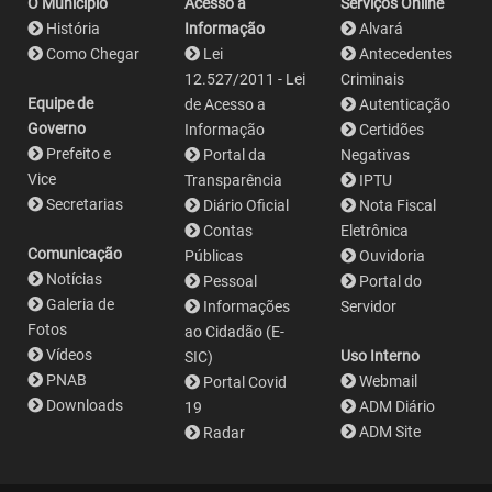
O Município
Acesso a
Serviços Online
História
Informação
Alvará
Como Chegar
Lei
Antecedentes
12.527/2011 - Lei
Criminais
Equipe de
de Acesso a
Autenticação
Governo
Informação
Certidões
Prefeito e
Portal da
Negativas
Vice
Transparência
IPTU
Secretarias
Diário Oficial
Nota Fiscal
Contas
Eletrônica
Comunicação
Públicas
Ouvidoria
Notícias
Pessoal
Portal do
Galeria de
Informações
Servidor
Fotos
ao Cidadão (E-
Vídeos
Uso Interno
SIC)
PNAB
Webmail
Portal Covid
Downloads
ADM Diário
19
ADM Site
Radar